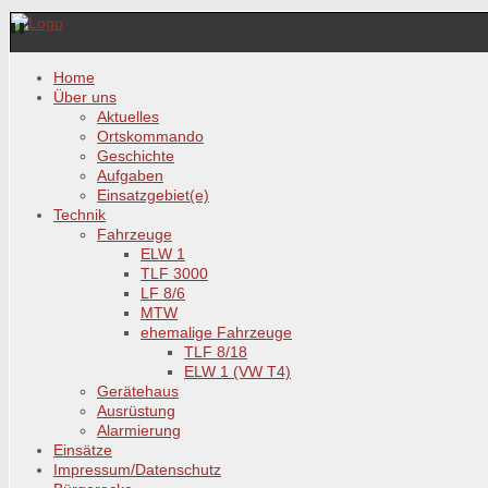
Home
Über uns
Aktuelles
Ortskommando
Geschichte
Aufgaben
Einsatzgebiet(e)
Technik
Fahrzeuge
ELW 1
TLF 3000
LF 8/6
MTW
ehemalige Fahrzeuge
TLF 8/18
ELW 1 (VW T4)
Gerätehaus
Ausrüstung
Alarmierung
Einsätze
Impressum/Datenschutz