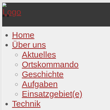
Home
Über uns
Aktuelles
Ortskommando
Geschichte
Aufgaben
Einsatzgebiet(e)
Technik