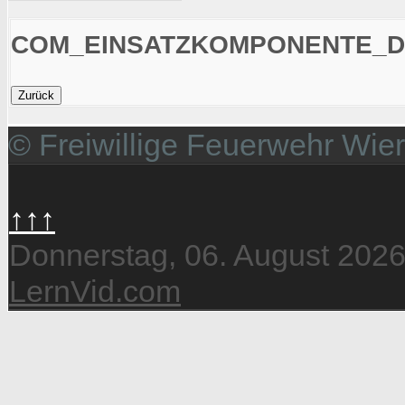
COM_EINSATZKOMPONENTE_D
© Freiwillige Feuerwehr Wie
↑↑↑
Donnerstag, 06. August 202
LernVid.com