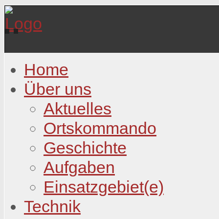
Home
Über uns
Aktuelles
Ortskommando
Geschichte
Aufgaben
Einsatzgebiet(e)
Technik